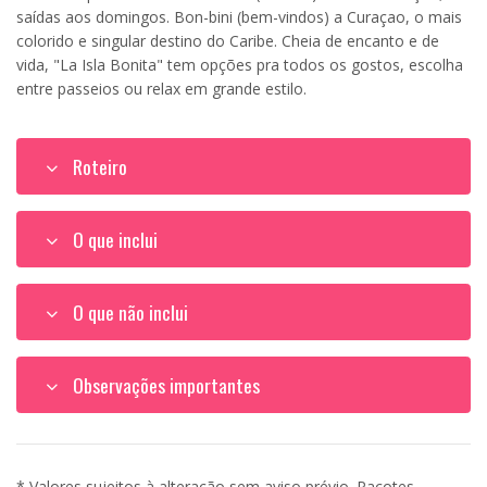
saídas aos domingos. Bon-bini (bem-vindos) a Curaçao, o mais
colorido e singular destino do Caribe. Cheia de encanto e de
vida, "La Isla Bonita" tem opções pra todos os gostos, escolha
entre passeios ou relax em grande estilo.
Roteiro
O que inclui
O que não inclui
Observações importantes
* Valores sujeitos à alteração sem aviso prévio. Pacotes