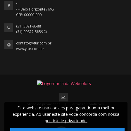
•
• - Belo Horizonte / MG
CEP: 00000-000
(31) 3021-8588
(31) 99877-5859
contato@ytur.com.br
www.ytur.com.br
Política de privacidade
|
Termos e Condições
Este website usa cookies para garantir uma melhor
2022 © Todos os direitos reservados.
experiência. Ao usar este site você concorda com nossa
política de privacidade.