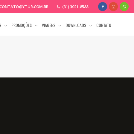
CONTATO@YTUR.COM.BR
(31) 3021-8588
AS
PROMOÇÕES
VIAGENS
DOWNLOADS
CONTATO