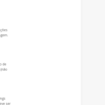
ições
dagem.
o de
 (não
ings
eve ser