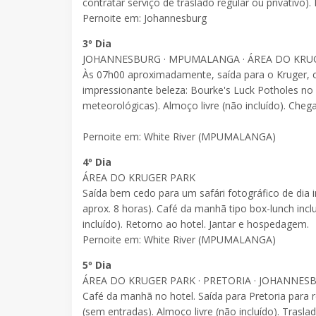
contratar serviço de traslado regular ou privativo
Pernoite em: Johannesburg
3º Dia
JOHANNESBURG · MPUMALANGA · ÁREA DO KRU
Às 07h00 aproximadamente, saída para o Kruger, 
impressionante beleza: Bourke's Luck Potholes no C
meteorológicas). Almoço livre (não incluído). Cheg
Pernoite em: White River (MPUMALANGA)
4º Dia
ÁREA DO KRUGER PARK
Saída bem cedo para um safári fotográfico de dia
aprox. 8 horas). Café da manhã tipo box-lunch i
incluído). Retorno ao hotel. Jantar e hospedagem.
Pernoite em: White River (MPUMALANGA)
5º Dia
ÁREA DO KRUGER PARK · PRETORIA · JOHANNES
Café da manhã no hotel. Saída para Pretoria para r
(sem entradas). Almoço livre (não incluído). Tras