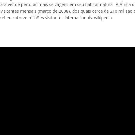
para ver de perto animais selvagens em seu habitat natural. A África d
 visitantes mensais (março de 2008), dos quais cerca de 210 mil são 
cebeu catorze milhões visitantes internacionais. wikipedia