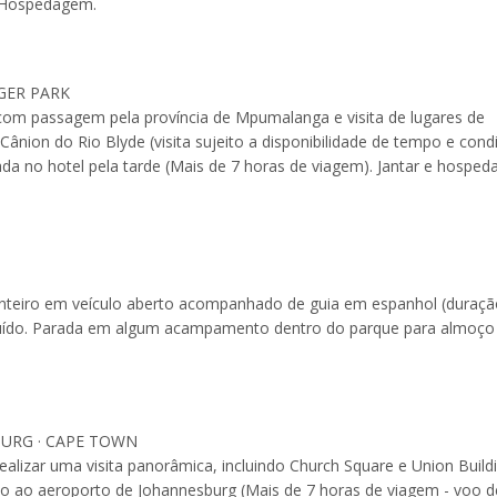
). Hospedagem.
GER PARK
com passagem pela província de Mpumalanga e visita de lugares de
ânion do Rio Blyde (visita sujeito a disponibilidade de tempo e cond
ada no hotel pela tarde (Mais de 7 horas de viagem). Jantar e hospe
 inteiro em veículo aberto acompanhado de guia em espanhol (duraçã
ncluído. Parada em algum acampamento dentro do parque para almoço
BURG · CAPE TOWN
ealizar uma visita panorâmica, incluindo Church Square e Union Build
lado ao aeroporto de Johannesburg (Mais de 7 horas de viagem - voo d