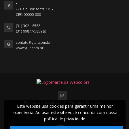
•
• - Belo Horizonte / MG
CEP: 00000-000
(31) 3021-8588
(31) 99877-5859
contato@ytur.com.br
www.ytur.com.br
Política de privacidade
|
Termos e Condições
Este website usa cookies para garantir uma melhor
2022 © Todos os direitos reservados.
experiência. Ao usar este site você concorda com nossa
política de privacidade.