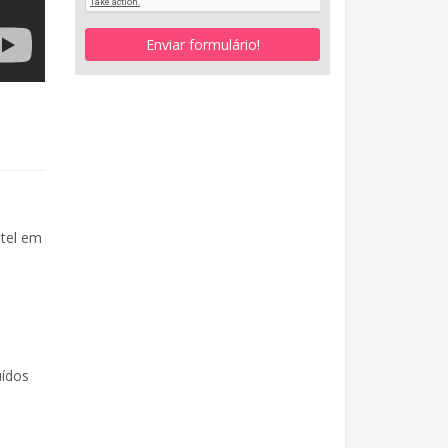
Enviar formulário!
tel em
uídos