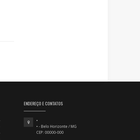
ENDEREÇO E CONTATOS
•
• - Belo Horizonte / MG
CEP: 00000-000