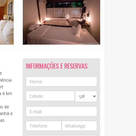
INFORMAÇÕES E RESERVAS
t
iência
rt
a 6 km
e
as de
anhã e
nas