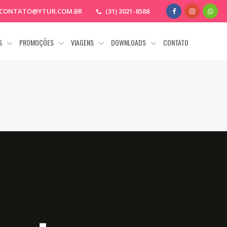
CONTATO@YTUR.COM.BR
(31) 3021-8588
AS
PROMOÇÕES
VIAGENS
DOWNLOADS
CONTATO