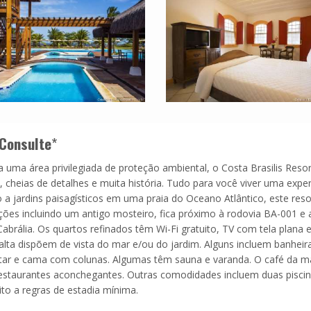
Consulte
*
uma área privilegiada de proteção ambiental, o Costa Brasilis Resor
eias de detalhes e muita história. Tudo para você viver uma exper
o a jardins paisagísticos em uma praia do Oceano Atlântico, este reso
ões incluindo um antigo mosteiro, fica próximo à rodovia BA-001 e 
Cabrália. Os quartos refinados têm Wi-Fi gratuito, TV com tela plana 
 alta dispõem de vista do mar e/ou do jardim. Alguns incluem banheir
tar e cama com colunas. Algumas têm sauna e varanda. O café da m
estaurantes aconchegantes. Outras comodidades incluem duas pisci
ito a regras de estadia mínima.